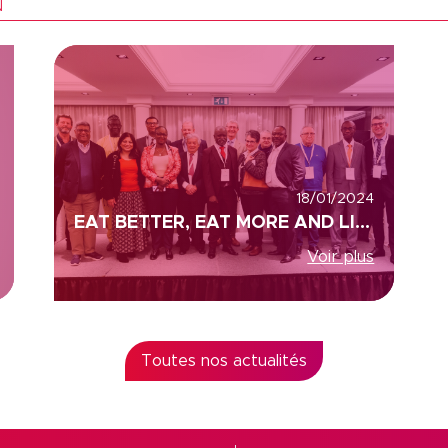
N
18/01/2024
EAT BETTER, EAT MORE AND LIVE BETTER HEALTH, COLEAD AND ACP (AFRICA, CARIBBEAN AND PACIFIC)
Voir plus
Toutes nos actualités
s Options
ètres de confidentialité, en garantissant la conformité avec le