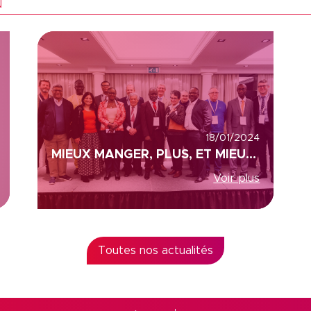
N
18/01/2024
MIEUX MANGER, PLUS, ET MIEUX VIVRE LA SANTE, COLEAD ET ACP (AFRIQUE, CARAÏBES ET PACIFIQUE)
Voir plus
Toutes nos actualités
s Options
ètres de confidentialité, en garantissant la conformité avec le