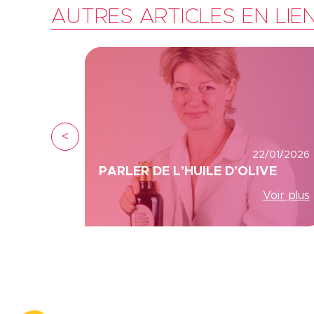
AUTRES ARTICLES EN LIE
<
22/01/2026
PARLER DE L’HUILE D’OLIVE
Voir plus
Axeptio consent
Plateforme de Gestion du Consentement : Personnalisez vo