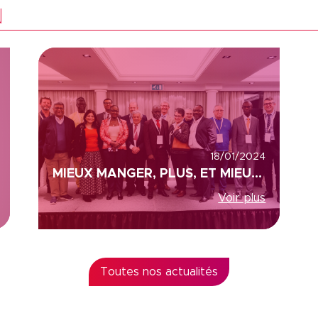
N
18/01/2024
MIEUX MANGER, PLUS, ET MIEUX VIVRE LA SANTE, COLEAD ET ACP (AFRIQUE, CARAÏBES ET PACIFIQUE)
Voir plus
Toutes nos actualités
s Options