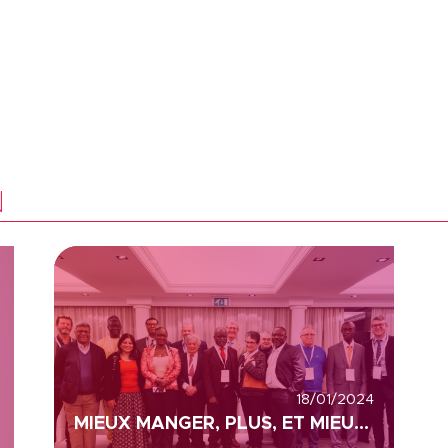
N
18/01/2024
MIEUX MANGER, PLUS, ET MIEUX VIVRE LA SANTE, COLEAD ET ACP (AFRIQUE, CARAÏBES ET PACIFIQUE)