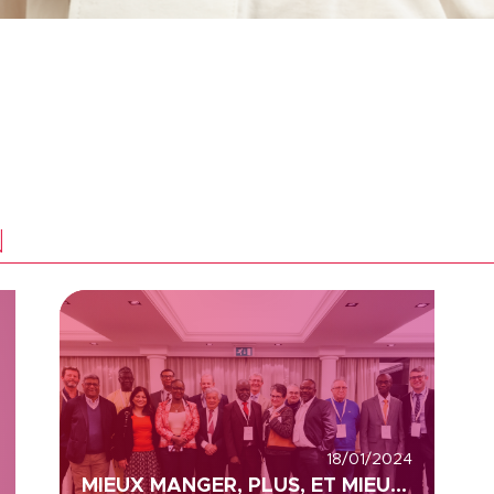
N
18/01/2024
MIEUX MANGER, PLUS, ET MIEUX VIVRE LA SANTE, COLEAD ET ACP (AFRIQUE, CARAÏBES ET PACIFIQUE)