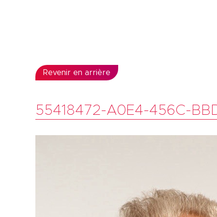
Revenir en arrière
55418472-A0E4-456C-BB