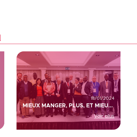
N
18/01/2024
MIEUX MANGER, PLUS, ET MIEUX VIVRE LA SANTE, COLEAD ET ACP (AFRIQUE, CARAÏBES ET PACIFIQUE)
Voir plus