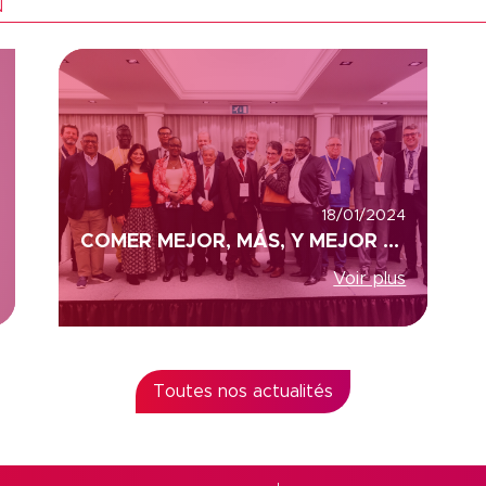
N
18/01/2024
COMER MEJOR, MÁS, Y MEJOR VIVIR SALUD, COLEAD Y ACP, (ÁFRICA, CARIBE Y PACÍFICO)
Voir plus
Toutes nos actualités
s Options
ètres de confidentialité, en garantissant la conformité avec le