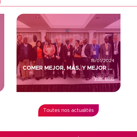
N
18/01/2024
COMER MEJOR, MÁS, Y MEJOR VIVIR SALUD, COLEAD Y ACP, (ÁFRICA, CARIBE Y PACÍFICO)
Voir plus
Toutes nos actualités
s Options
ètres de confidentialité, en garantissant la conformité avec le